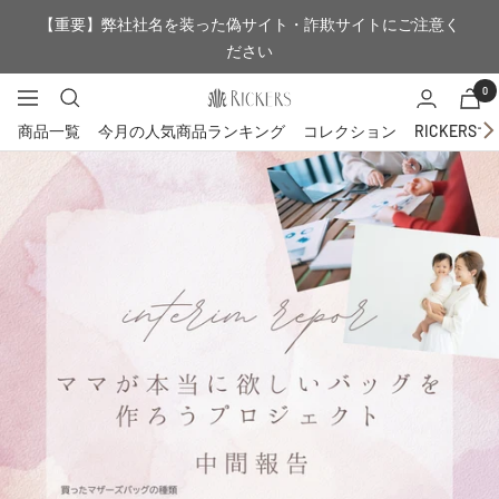
コ
【重要】弊社社名を装った偽サイト・詐欺サイトにご注意く
ン
ださい
テ
ン
0
RICKERS
ナ
ツ
公
ビ
商品一覧
今月の人気商品ランキング
コレクション
RICKERS
へ
式
ゲ
ス
シ
ー
キ
ョ
シ
ッ
ッ
ョ
プ
プ
ン
本
店