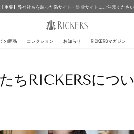
【重要】弊社社名を装った偽サイト・詐欺サイトにご注意くださ
RICKERS
公
式
ての商品
コレクション
お知らせ
RICKERSマガジン
シ
ョ
ッ
プ
たちRICKERSにつ
本
店