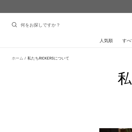
コ
ン
テ
ン
ツ
人気順
すべ
へ
ス
キ
ホーム
私たちRICKERSについて
ッ
プ
私