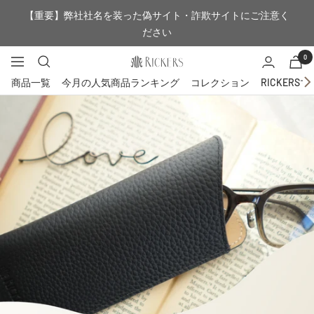
コ
【重要】弊社社名を装った偽サイト・詐欺サイトにご注意く
ン
ださい
テ
ン
0
RICKERS
ナ
ツ
公
ビ
商品一覧
今月の人気商品ランキング
コレクション
RICKERS
へ
式
ゲ
ス
シ
ー
キ
ョ
シ
ッ
ッ
ョ
プ
プ
ン
本
店